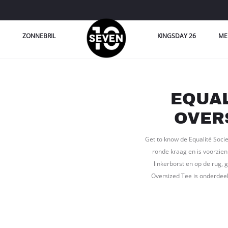
ZONNEBRIL
KINGSDAY 26
ME
EQUAL
OVER
Get to know de Equalité Socie
ronde kraag en is voorzien
linkerborst en op de rug,
Oversized Tee is onderdeel