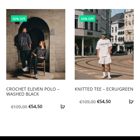
50% OFF
50% OFF
CROCHET ELEVEN POLO –
KNITTED TEE – ECRU/GREEN
WASHED BLACK
Oorspronkelijke
Huidige
€
54,50
€
109,00
Oorspronkelijke
Huidige
€
54,50
€
109,00
prijs
prijs
prijs
prijs
was:
is:
was:
is:
€109,00.
€54,50.
€109,00.
€54,50.