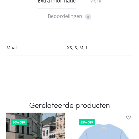
Extra informatie
Merk
Beoordelingen
0
Maat
XS
,
S
,
M
,
L
Gerelateerde producten
50% OFF
55% OFF