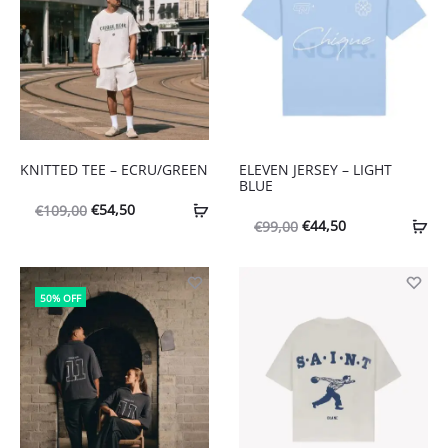
KNITTED TEE – ECRU/GREEN
ELEVEN JERSEY – LIGHT
BLUE
Oorspronkelijke
Huidige
€
54,50
€
109,00
Oorspronkelijke
Huidige
€
44,50
€
99,00
prijs
prijs
prijs
prijs
was:
is:
was:
is:
€109,00.
€54,50.
50% OFF
€99,00.
€44,50.