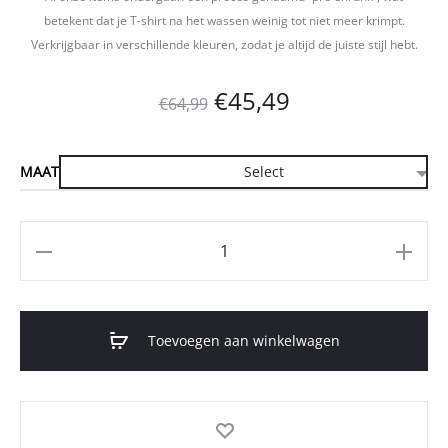
betekent dat je T-shirt na het wassen weinig tot niet meer krimpt.
Verkrijgbaar in verschillende kleuren, zodat je altijd de juiste stijl hebt.
Oorspronkelijke
Huidige
€
45,49
€
64,99
prijs
prijs
MAAT
was:
is:
€64,99.
€45,49.
Aantal
Toevoegen aan winkelwagen