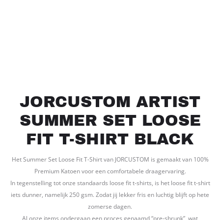
JORCUSTOM ARTIST
SUMMER SET LOOSE
FIT T-SHIRT BLACK
Het Summer Set Loose Fit T-Shirt van JORCUSTOM is gemaakt van 100%
Premium Katoen voor een comfortabele draagervaring.
In tegenstelling tot onze standaards loose fit t-shirts, is het loose fit t-shirt
iets dunner, namelijk 250 gsm. Zodat jij lekker fris en luchtig blijft op hete
zomerse dagen.
Al onze items ondergaan een proces genaamd “pre-shrunk”, wat