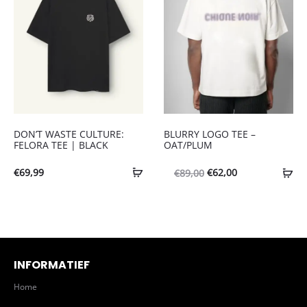
DON’T WASTE CULTURE:
BLURRY LOGO TEE –
FELORA TEE | BLACK
OAT/PLUM
Oorspronkelijke
Huidige
€
69,99
€
62,00
€
89,00
prijs
prijs
was:
is:
€89,00.
€62,00.
INFORMATIEF
Home