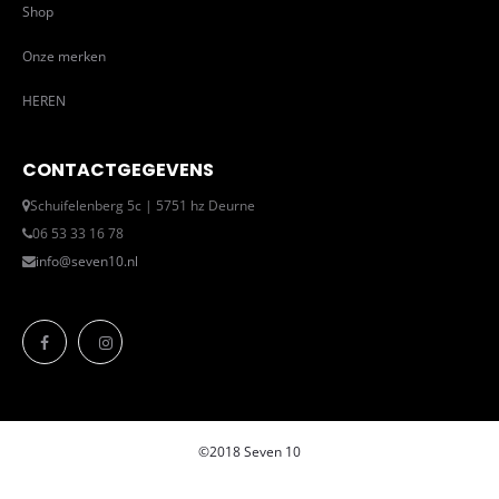
Shop
Onze merken
HEREN
CONTACTGEGEVENS
Schuifelenberg 5c | 5751 hz Deurne
06 53 33 16 78
info@seven10.nl
©2018 Seven 10