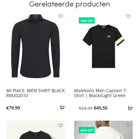
Gerelateerde producten
30% OFF
MI PIACE: MEN SHIRT BLACK
Malelions Men Captain T-
RM202010
Shirt | Black/Light Green
Oorspronkelijke
Huidige
€
79,99
€
45,50
€
64,99
prijs
prijs
was:
is:
30% OFF
€64,99.
€45,50.