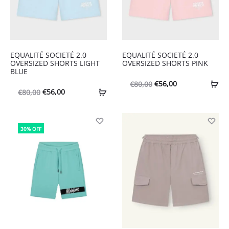
EQUALITÉ SOCIETÉ 2.0
EQUALITÉ SOCIETÉ 2.0
OVERSIZED SHORTS LIGHT
OVERSIZED SHORTS PINK
BLUE
Oorspronkelijke
Huidige
€
56,00
€
80,00
Oorspronkelijke
Huidige
€
56,00
€
80,00
prijs
prijs
prijs
prijs
was:
is:
was:
is:
€80,00.
€56,00.
30% OFF
€80,00.
€56,00.