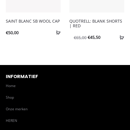
SAINT BLANC SB WOOL CAP
QUOTRELL: BLANK SHORTS
| RED
€
50,00
Oorspronkelijke
Huidige
€
45,50
€
65,00
prijs
prijs
was:
is:
€65,00.
€45,50.
INFORMATIEF
Home
Shop
Onze merken
HEREN