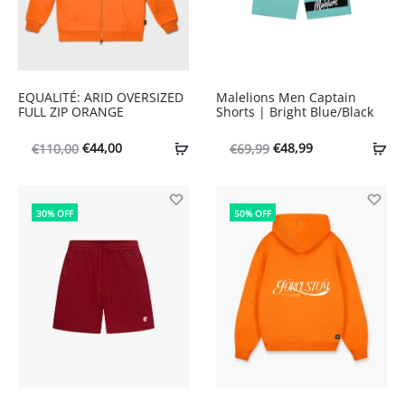
EQUALITÉ: ARID OVERSIZED
Malelions Men Captain
FULL ZIP ORANGE
Shorts | Bright Blue/Black
Oorspronkelijke
Huidige
Oorspronkelijke
Huidige
€
44,00
€
48,99
€
110,00
€
69,99
prijs
prijs
prijs
prijs
was:
is:
was:
is:
30% OFF
50% OFF
€110,00.
€44,00.
€69,99.
€48,99.