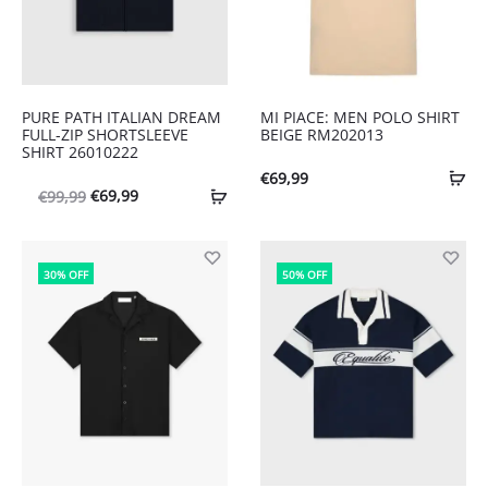
PURE PATH ITALIAN DREAM
MI PIACE: MEN POLO SHIRT
FULL-ZIP SHORTSLEEVE
BEIGE RM202013
SHIRT 26010222
€
69,99
Oorspronkelijke
Huidige
€
69,99
€
99,99
prijs
prijs
was:
is:
30% OFF
50% OFF
€99,99.
€69,99.