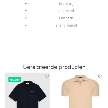
Kreukvrij
Ademend
Elastisch
Snel drogend
Gerelateerde producten
30% OFF