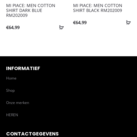
MI PIACE: MEN COTTON
MI PIACE: MEN COTTON
SHIRT DARK BLUE
SHIRT BLACK RM202009
RM202009
€
64,99
€
64,99
INFORMATIEF
Home
Shop
Onze merken
HEREN
CONTACTGEGEVENS