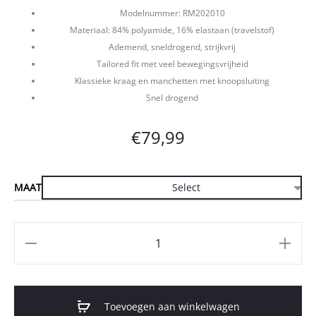
Modelnummer: RM202010
Materiaal: 84% polyamide, 16% elastaan (travelstof)
Ademend, sneldrogend, strijkvrij
Tailored fit met veel bewegingsvrijheid
Klassieke kraag en manchetten met knoopsluiting
Snel drogend
€
79,99
MAAT
Aantal
Toevoegen aan winkelwagen