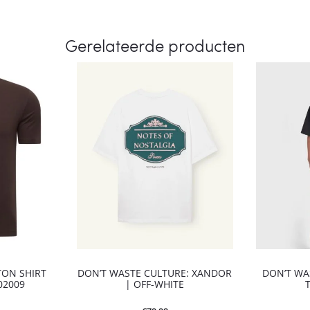
Gerelateerde producten
TON SHIRT
DON’T WASTE CULTURE: XANDOR
DON’T WA
02009
| OFF-WHITE