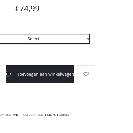
€
74,99
Toevoegen aan winkelwagen
NUMMER:
N/B
CATEGORIEËN:
HEREN
,
T-SHIRTS