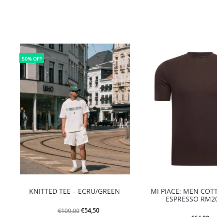
50% OFF
KNITTED TEE – ECRU/GREEN
MI PIACE: MEN COT
ESPRESSO RM2
Oorspronkelijke
Huidige
€
54,50
€
109,00