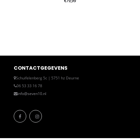
€
79,99
CONTACTGEGEVENS
Schuifelenberg 5c | 5751 hz Deurne
06 53 33 16 78
info@seven10.nl