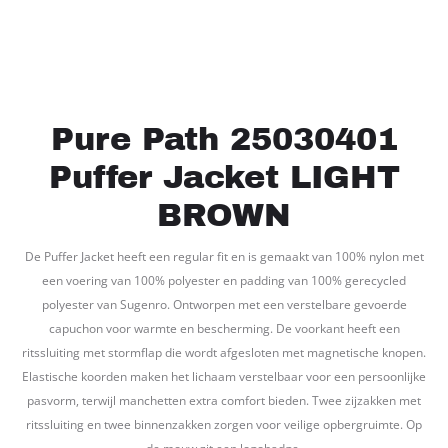
Pure Path 25030401
Puffer Jacket LIGHT
BROWN
De Puffer Jacket heeft een regular fit en is gemaakt van 100% nylon met
een voering van 100% polyester en padding van 100% gerecycled
polyester van Sugenro. Ontworpen met een verstelbare gevoerde
capuchon voor warmte en bescherming. De voorkant heeft een
ritssluiting met stormflap die wordt afgesloten met magnetische knopen.
Elastische koorden maken het lichaam verstelbaar voor een persoonlijke
pasvorm, terwijl manchetten extra comfort bieden. Twee zijzakken met
ritssluiting en twee binnenzakken zorgen voor veilige opbergruimte. Op