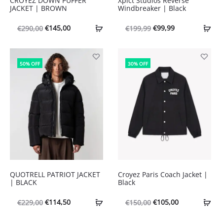
CROYEZ DOWN PUFFER
Xplct Studios Reverse
JACKET | BROWN
Windbreaker | Black
Oorspronkelijke
Huidige
Oorspronkelijke
Huidige
€
145,00
€
99,99
€
290,00
€
199,99
prijs
prijs
prijs
prijs
was:
is:
was:
is:
50% OFF
30% OFF
€290,00.
€145,00.
€199,99.
€99,99.
QUOTRELL PATRIOT JACKET
Croyez Paris Coach Jacket |
| BLACK
Black
Oorspronkelijke
Huidige
Oorspronkelijke
Huidige
€
114,50
€
105,00
€
229,00
€
150,00
prijs
prijs
prijs
prijs