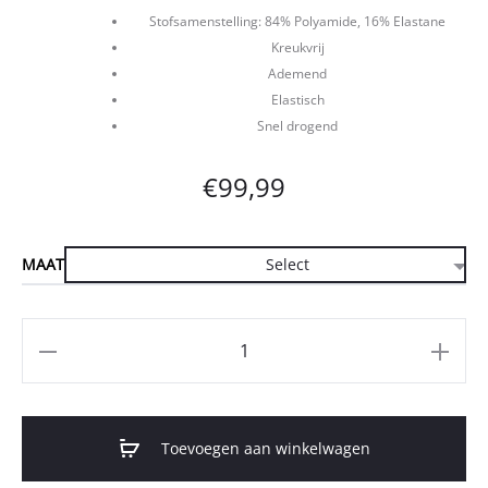
Stofsamenstelling: 84% Polyamide, 16% Elastane
Kreukvrij
Ademend
Elastisch
Snel drogend
€
99,99
MAAT
Aantal
Toevoegen aan winkelwagen