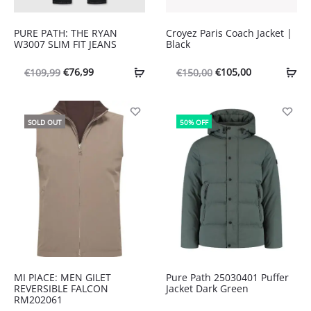
PURE PATH: THE RYAN
Croyez Paris Coach Jacket |
W3007 SLIM FIT JEANS
Black
Oorspronkelijke
Huidige
Oorspronkelijke
Huidige
€
76,99
€
105,00
€
109,99
€
150,00
prijs
prijs
prijs
prijs
was:
is:
was:
is:
SOLD OUT
50% OFF
€109,99.
€76,99.
€150,00.
€105,00.
MI PIACE: MEN GILET
Pure Path 25030401 Puffer
REVERSIBLE FALCON
Jacket Dark Green
RM202061