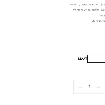
de stad, deze Pure Path jas
verschillende outfits. 
funct
Meer info
MAAT
Aantal