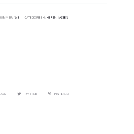
LNUMMER:
N/B
CATEGORIEËN:
HEREN
,
JASSEN
BOOK
TWITTER
PINTEREST