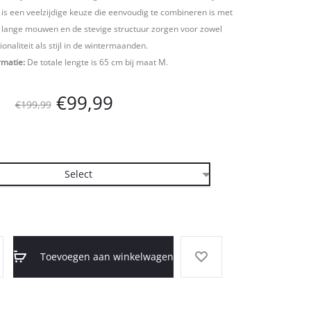
 is een veelzijdige keuze die eenvoudig te combineren is met
De lange mouwen en de stevige structuur zorgen voor zowel
ionaliteit als stijl in de wintermaanden.
rmatie:
De totale lengte is 65 cm bij maat M.
Oorspronkelijke
Huidige
€
99,99
€
199,99
prijs
prijs
was:
is:
€199,99.
€99,99.
Toevoegen aan winkelwagen