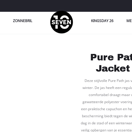
ZONNEBRIL
KINGSDAY 26
ME
Pure Pa
Jacket
Deze stijlvolle Pure Path jas
winter. De jas heeft een regul
comfortabel draagt maar 
gewatteerde polyester voering 
een praktische capuchon en hee
bescherming biedt tegen de win
dag in de stad of een winterwa
veilig opbergen van je essentia