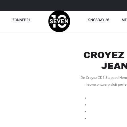
ZONNEBRIL
KINGSDAY 26
ME
CROYEZ
JEAN
De Croyez CD1 Stepped Hem Je
nieuwe ontwerp sluit perfec