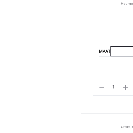
Het mod
MAAT
Aantal
ARTIKE