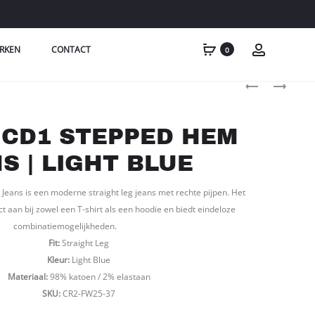
RKEN
CONTACT
0
Produc
CROCHET
CROYEZ
ELEVEN
CD1
naviga
LONGSLEEVE-
STEPPED
 CD1 STEPPED HEM
WASHED
HEM
BLACK
JEANS
S | LIGHT BLUE
|
BLACK
ans is een moderne straight leg jeans met rechte pijpen. Het
t aan bij zowel een T-shirt als een hoodie en biedt eindeloze
combinatiemogelijkheden.
Fit:
Straight Leg
Kleur:
Light Blue
Materiaal:
98% katoen / 2% elastaan
SKU:
CR2-FW25-37