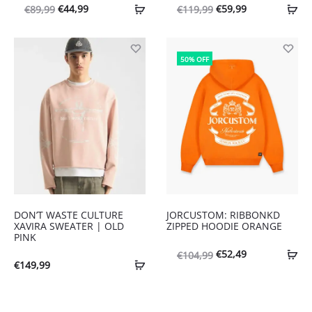
Oorspronkelijke
Huidige
Oorspronkelijke
Huidige
€
44,99
€
59,99
€
89,99
€
119,99
prijs
prijs
prijs
prijs
was:
is:
was:
is:
50% OFF
€89,99.
€44,99.
€119,99.
€59,99.
DON’T WASTE CULTURE
JORCUSTOM: RIBBONKD
XAVIRA SWEATER | OLD
ZIPPED HOODIE ORANGE
PINK
Oorspronkelijke
Huidige
€
52,49
€
104,99
€
149,99
prijs
prijs
was:
is: