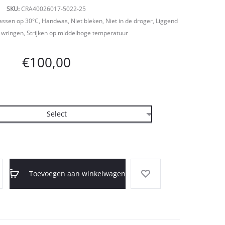
SKU:
CRA40026017-5022-25
sen op 30°C, Handwas, Niet bleken, Niet in de droger, Liggend
 wringen, Strijken op middelhoge temperatuur
€
100,00
Toevoegen aan winkelwagen