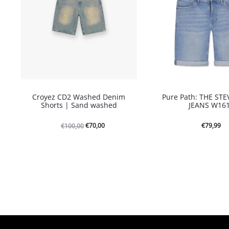
Croyez CD2 Washed Denim
Pure Path: THE ST
Shorts | Sand washed
JEANS W16
Oorspronkelijke
Huidige
€
70,00
€
79,99
€
100,00
prijs
prijs
was:
is:
€100,00.
€70,00.