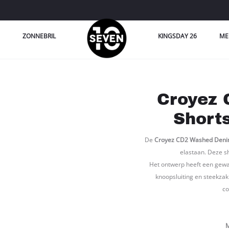
ZONNEBRIL
KINGSDAY 26
ME
Croyez
Short
De
Croyez CD2 Washed Deni
elastaan. Deze sh
Het ontwerp heeft een gewas
knoopsluiting en steekzak
co
M