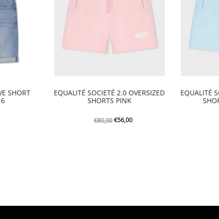
EVE SHORT
EQUALITÉ SOCIETÉ 2.0 OVERSIZED
EQUALITÉ S
16
SHORTS PINK
SHOR
Oorspronkelijke
Huidige
€
56,00
€
80,00
prijs
prijs
was:
is:
€80,00.
€56,00.