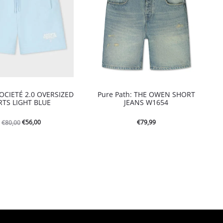
OCIETÉ 2.0 OVERSIZED
Pure Path: THE OWEN SHORT
TS LIGHT BLUE
JEANS W1654
Oorspronkelijke
Huidige
€
56,00
€
79,99
€
80,00
prijs
prijs
was:
is:
€80,00.
€56,00.