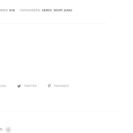
MMER:
N/B
CATEGORIEËN:
HEREN
,
SHORT JEANS
BOOK
TWITTER
PINTEREST
en
0