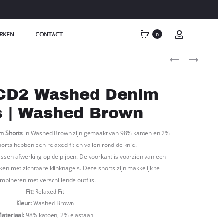
RKEN
CONTACT
0
Produc
EQUALITÉ
MI
LOUIS
PIACE:
naviga
KNIT
MEN
 CD2 Washed Denim
LONGSLEEVE
SHIRT
JERSEY
LIGHT
s | Washed Brown
OFF-
BLUE
WHITE
RM202022
m Shorts
in Washed Brown zijn gemaakt van 98% katoen en 2%
&
orts hebben een relaxed fit en vallen rond de knie.
GREY
sen afwerking op de pijpen. De voorkant is voorzien van een
ken met zichtbare klinknagels. Deze shorts zijn makkelijk te
mbineren met verschillende outfits.
Fit:
Relaxed Fit
Kleur:
Washed Brown
ateriaal:
98% katoen, 2% elastaan