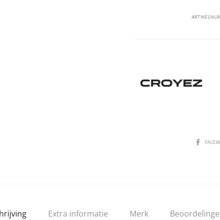
ARTIKELNU
SHARE
FACE
hrijving
Extra informatie
Merk
Beoordeling