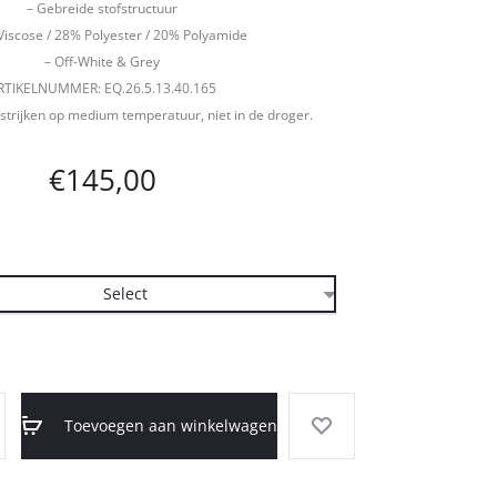
– Gebreide stofstructuur
Viscose / 28% Polyester / 20% Polyamide
– Off-White & Grey
RTIKELNUMMER: EQ.26.5.13.40.165
strijken op medium temperatuur, niet in de droger.
€
145,00
Toevoegen aan winkelwagen