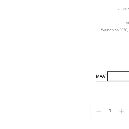
– 52% 
A
Wassen op 30°C, 
MAAT
Aantal