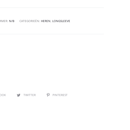
MMER:
N/B
CATEGORIEËN:
HEREN
,
LONGSLEEVE
BOOK
TWITTER
PINTEREST