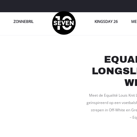
ZONNEBRIL
KINGSDAY 26
ME
EQUAL
LONGSL
W
Meet de Equalité Louis Knit 
geïnspireerd op een voetbalsh
strepen in Off-White en Gr
– Eq