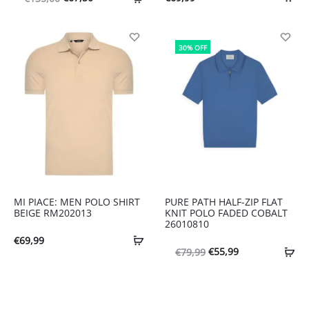
prijs
prijs
was:
is:
30% OFF
€135,00.
€67,50.
MI PIACE: MEN POLO SHIRT
PURE PATH HALF-ZIP FLAT
BEIGE RM202013
KNIT POLO FADED COBALT
26010810
€
69,99
Oorspronkelijke
Huidige
€
55,99
€
79,99
prijs
prijs
was:
is: