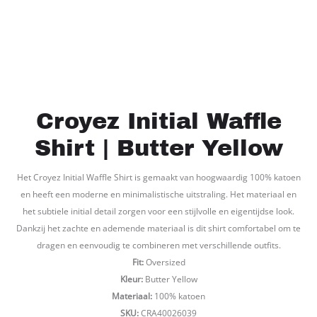
Croyez Initial Waffle
Shirt | Butter Yellow
Het Croyez Initial Waffle Shirt is gemaakt van hoogwaardig 100% katoen
en heeft een moderne en minimalistische uitstraling. Het materiaal en
het subtiele initial detail zorgen voor een stijlvolle en eigentijdse look.
Dankzij het zachte en ademende materiaal is dit shirt comfortabel om te
dragen en eenvoudig te combineren met verschillende outfits.
Fit:
Oversized
Kleur:
Butter Yellow
Materiaal:
100% katoen
SKU:
CRA40026039