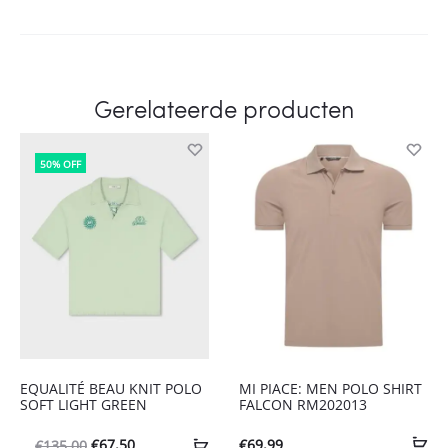
Gerelateerde producten
50% OFF
EQUALITÉ BEAU KNIT POLO
MI PIACE: MEN POLO SHIRT
SOFT LIGHT GREEN
FALCON RM202013
Oorspronkelijke
Huidige
€
67,50
€
69,99
€
135,00