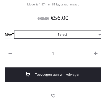
Model is 1.87m en 81 kg, draagt maat L
Oorspronkelijke
Huidige
€
56,00
€
80,00
prijs
prijs
MAAT
was:
is:
€80,00.
€56,00.
Aantal
Toevoegen aan winkelwagen