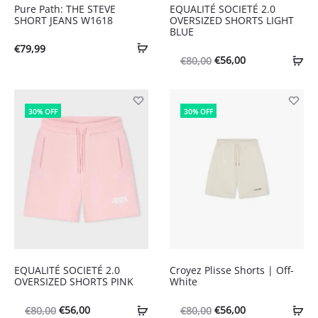
Pure Path: THE STEVE
EQUALITÉ SOCIETÉ 2.0
SHORT JEANS W1618
OVERSIZED SHORTS LIGHT
BLUE
€
79,99
Oorspronkelijke
Huidige
€
56,00
€
80,00
prijs
prijs
was:
is:
30% OFF
30% OFF
€80,00.
€56,00.
EQUALITÉ SOCIETÉ 2.0
Croyez Plisse Shorts | Off-
OVERSIZED SHORTS PINK
White
Oorspronkelijke
Huidige
Oorspronkelijke
Huidige
€
56,00
€
56,00
€
80,00
€
80,00