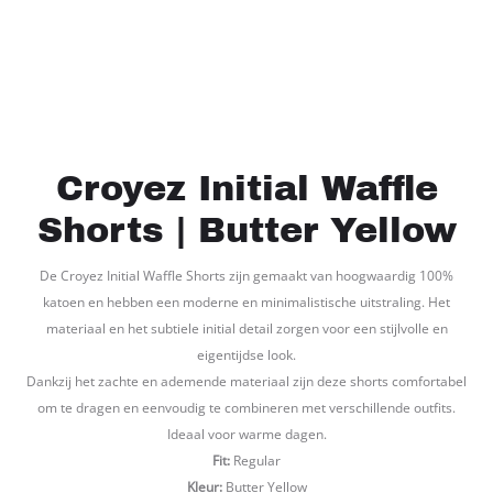
Croyez Initial Waffle
Shorts | Butter Yellow
De Croyez Initial Waffle Shorts zijn gemaakt van hoogwaardig 100%
katoen en hebben een moderne en minimalistische uitstraling. Het
materiaal en het subtiele initial detail zorgen voor een stijlvolle en
eigentijdse look.
Dankzij het zachte en ademende materiaal zijn deze shorts comfortabel
om te dragen en eenvoudig te combineren met verschillende outfits.
Ideaal voor warme dagen.
Fit:
Regular
Kleur:
Butter Yellow