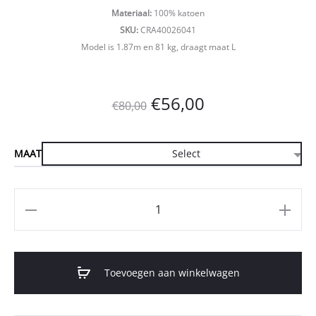
Materiaal:
100% katoen
SKU:
CRA40026041
Model is 1.87m en 81 kg, draagt maat L
Oorspronkelijke
Huidige
€
56,00
€
80,00
prijs
prijs
MAAT
was:
is:
€80,00.
€56,00.
Aantal
Toevoegen aan winkelwagen