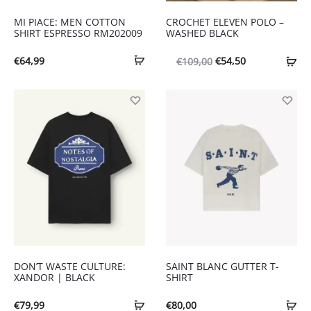
MI PIACE: MEN COTTON
CROCHET ELEVEN POLO –
SHIRT ESPRESSO RM202009
WASHED BLACK
Oorspronkelijke
Huidige
€
64,99
€
54,50
€
109,00
prijs
prijs
was:
is:
€109,00.
€54,50.
DON’T WASTE CULTURE:
SAINT BLANC GUTTER T-
XANDOR | BLACK
SHIRT
€
79,99
€
80,00