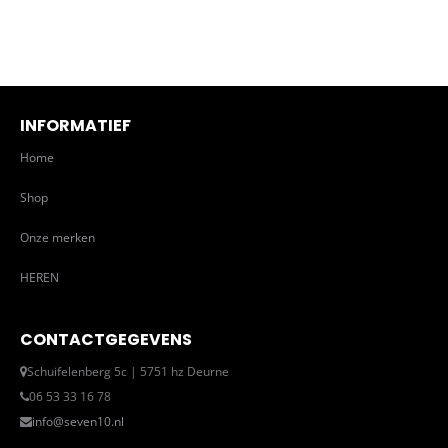
INFORMATIEF
Home
Shop
Onze merken
HEREN
CONTACTGEGEVENS
Schuifelenberg 5c | 5751 hz Deurne
06 53 33 16 78
info@seven10.nl