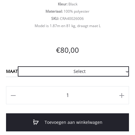
Kleur:
Black
Materiaal:
100% polyester
SKU:
CRA40026006
Model is 1.87m en 81 kg, draagt maat L
€
80,00
MAAT
Aantal
Toevoegen aan winkelwagen