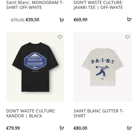
Saint Blanc: MONOGRAM T-
DON’T WASTE CULTURE:
SHIRT OFF-WHITE
JAVARI TEE | OFF-WHITE
Oorspronkelijke
Huidige
€
39,50
€
69,99
€
79,00
prijs
prijs
was:
is:
€79,00.
€39,50.
DON’T WASTE CULTURE:
SAINT BLANC GUTTER T-
XANDOR | BLACK
SHIRT
€
79,99
€
80,00