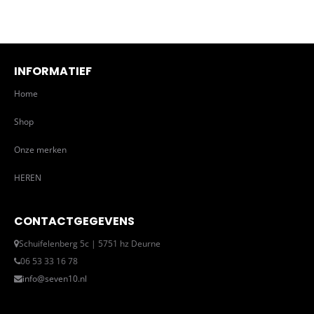
INFORMATIEF
Home
Shop
Onze merken
HEREN
CONTACTGEGEVENS
Schuifelenberg 5c | 5751 hz Deurne
06 53 33 16 78
info@seven10.nl