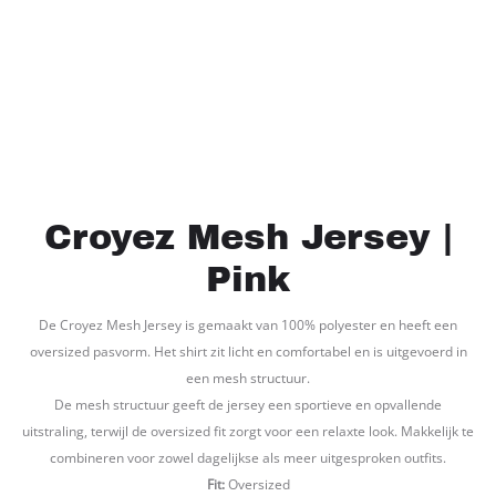
Croyez Mesh Jersey |
Pink
De Croyez Mesh Jersey is gemaakt van 100% polyester en heeft een
oversized pasvorm. Het shirt zit licht en comfortabel en is uitgevoerd in
een mesh structuur.
De mesh structuur geeft de jersey een sportieve en opvallende
uitstraling, terwijl de oversized fit zorgt voor een relaxte look. Makkelijk te
combineren voor zowel dagelijkse als meer uitgesproken outfits.
Fit:
Oversized