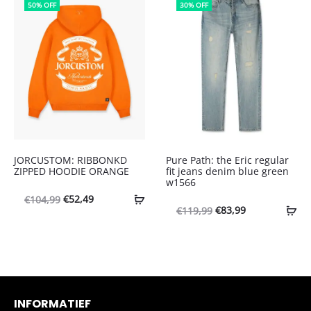
50% OFF
30% OFF
€64,99.
€45,50.
JORCUSTOM: RIBBONKD
Pure Path: the Eric regular
ZIPPED HOODIE ORANGE
fit jeans denim blue green
w1566
Oorspronkelijke
Huidige
€
52,49
€
104,99
Oorspronkelijke
Huidige
€
83,99
€
119,99
prijs
prijs
prijs
prijs
was:
is:
was:
is:
€104,99.
€52,49.
€119,99.
€83,99.
INFORMATIEF