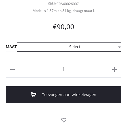
SKU:
CRA40026007
Model is 1.87m en 81 kg, draagt maat L
€
90,00
MAAT
Aantal
Toevoegen aan winkelwagen