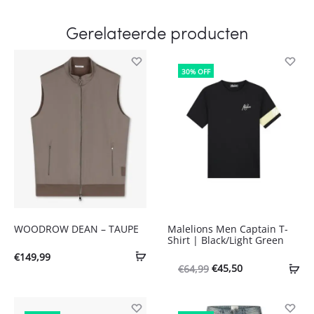
Gerelateerde producten
30% OFF
WOODROW DEAN – TAUPE
Malelions Men Captain T-
Shirt | Black/Light Green
€
149,99
Oorspronkelijke
Huidige
€
45,50
€
64,99
prijs
prijs
was:
is: