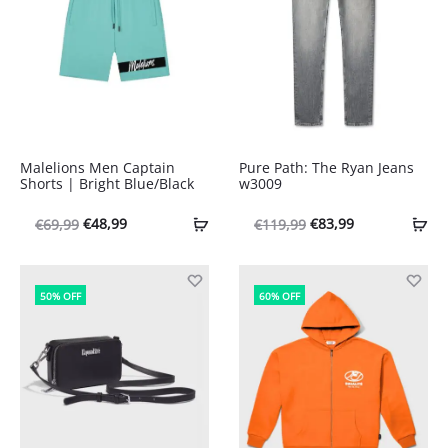
Malelions Men Captain
Pure Path: The Ryan Jeans
Shorts | Bright Blue/Black
w3009
Oorspronkelijke
Huidige
Oorspronkelijke
Huidige
€
48,99
€
83,99
€
69,99
€
119,99
prijs
prijs
prijs
prijs
was:
is:
was:
is:
50% OFF
60% OFF
€69,99.
€48,99.
€119,99.
€83,99.