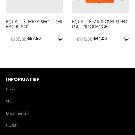
EQUALITÉ: MESA SHOULDER
EQUALITÉ: ARID OVERSIZED
BAG BLACK
FULL ZIP ORANGE
Oorspronkelijke
Huidige
Oorspronkelijke
Huidige
€
67,50
€
44,00
€
135,00
€
110,00
prijs
prijs
prijs
prijs
was:
is:
was:
is:
€135,00.
€67,50.
€110,00.
€44,00.
INFORMATIEF
Home
Shop
Onze merken
HEREN