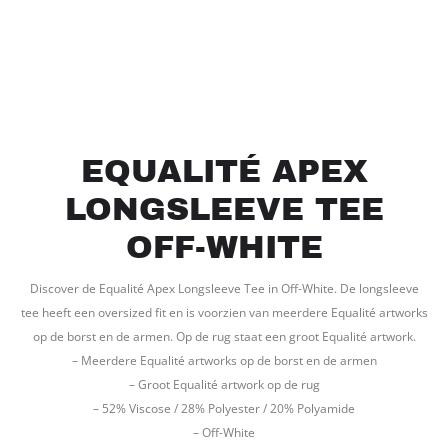
EQUALITÉ APEX
LONGSLEEVE TEE
OFF-WHITE
Discover de Equalité Apex Longsleeve Tee in Off-White. De longsleeve
tee heeft een oversized fit en is voorzien van meerdere Equalité artworks
op de borst en de armen. Op de rug staat een groot Equalité artwork.
– Meerdere Equalité artworks op de borst en de armen
– Groot Equalité artwork op de rug
– 52% Viscose / 28% Polyester / 20% Polyamide
– Off-White