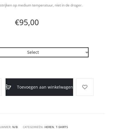
strijken op medium temperatuur, niet in de droger.
€
95,00
Toevoegen aan winkelwagen
NUMMER:
N/B
CATEGORIEËN:
HEREN
,
T-SHIRTS