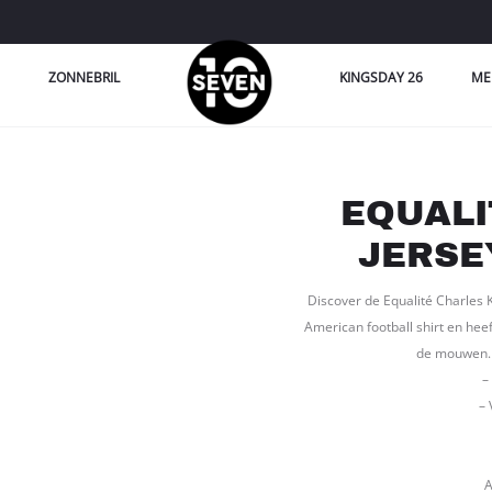
ZONNEBRIL
KINGSDAY 26
ME
EQUALI
JERSE
Discover de Equalité Charles K
American football shirt en hee
de mouwen. O
–
–
A