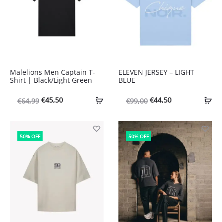
Malelions Men Captain T-
ELEVEN JERSEY – LIGHT
Shirt | Black/Light Green
BLUE
Oorspronkelijke
Huidige
Oorspronkelijke
Huidige
€
45,50
€
44,50
€
64,99
€
99,00
prijs
prijs
prijs
prijs
was:
is:
was:
is:
50% OFF
50% OFF
€64,99.
€45,50.
€99,00.
€44,50.