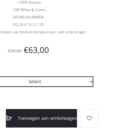
– 100% Katoen
– Off-White & Camo
ARTIKELNUMMER:
EQ.26.4.13.12.135
strijken op medium temperatuur, niet in de droger.
Oorspronkelijke
Huidige
€
63,00
€
90,00
prijs
prijs
was:
is:
€90,00.
€63,00.
Toevoegen aan winkelwagen