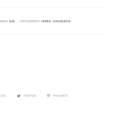
MMER:
N/B
CATEGORIEËN:
HEREN
,
LONGSLEEVE
BOOK
TWITTER
PINTEREST