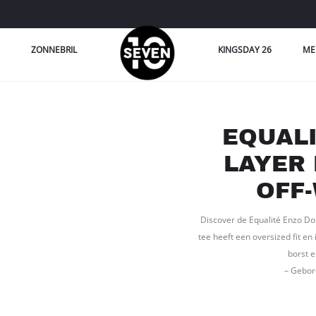
ZONNEBRIL
KINGSDAY 26
ME
EQUAL
LAYER
OFF
Discover de Equalité Enzo Do
tee heeft een oversized fit en
borst e
– Gebor