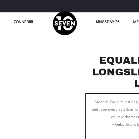
ZONNEBRIL
KINGSDAY 26
ME
EQUAL
LONGSL
Meet de Equalité Jett Rag
heeft een oversized fit en 
de linkerborst e
– Geborduurd Eq