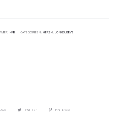
MMER:
N/B
CATEGORIEËN:
HEREN
,
LONGSLEEVE
BOOK
TWITTER
PINTEREST