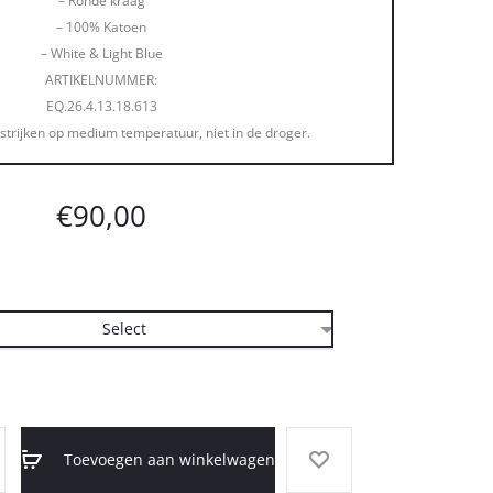
– Ronde kraag
– 100% Katoen
– White & Light Blue
ARTIKELNUMMER:
EQ.26.4.13.18.613
strijken op medium temperatuur, niet in de droger.
€
90,00
Toevoegen aan winkelwagen