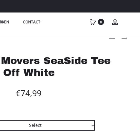
RKEN
CONTACT
0
Produc
ONE
ONE
FIRST
FIRST
naviga
MOVERS
MOVERS
 Movers SeaSide Tee
SEASIDE
BLUE
TEE
BERRY
Off White
BEIGE
FLOWER
TEE
€
74,99
YELLOW