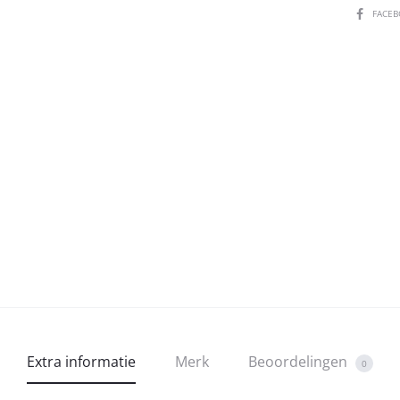
SHARE
FACE
Extra informatie
Merk
Beoordelingen
0