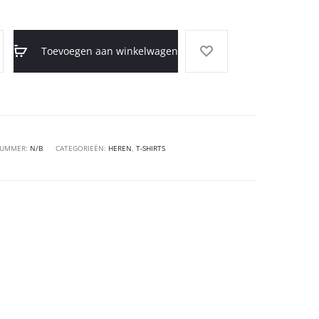
Toevoegen aan winkelwagen
NUMMER:
N/B
CATEGORIEËN:
HEREN
,
T-SHIRTS