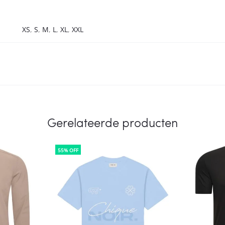
XS
,
S
,
M
,
L
,
XL
,
XXL
Gerelateerde producten
55% OFF