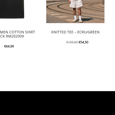
: MEN COTTON SHIRT
KNITTED TEE – ECRU/GREEN
ACK RM202009
Oorspronkelijke
Huidige
€
54,50
€
109,00
€
64,99
prijs
prijs
was:
is:
€109,00.
€54,50.