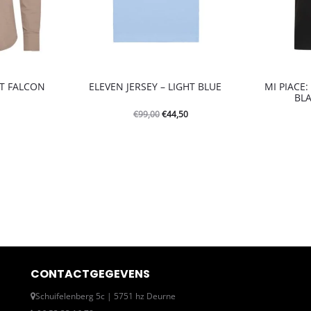
RT FALCON
ELEVEN JERSEY – LIGHT BLUE
MI PIACE
0
BL
Oorspronkelijke
Huidige
€
44,50
€
99,00
prijs
prijs
was:
is:
€99,00.
€44,50.
CONTACTGEGEVENS
Schuifelenberg 5c | 5751 hz Deurne