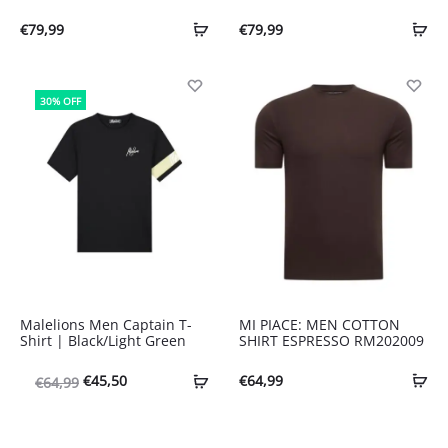
€
79,99
€
79,99
30% OFF
Malelions Men Captain T-
MI PIACE: MEN COTTON
Shirt | Black/Light Green
SHIRT ESPRESSO RM202009
Oorspronkelijke
Huidige
€
45,50
€
64,99
€
64,99
prijs
prijs
was:
is: