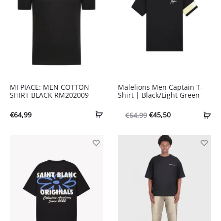
MI PIACE: MEN COTTON
Malelions Men Captain T-
SHIRT BLACK RM202009
Shirt | Black/Light Green
Oorspronkelijke
Huidige
€
64,99
€
45,50
€
64,99
prijs
prijs
was:
is:
€64,99.
€45,50.