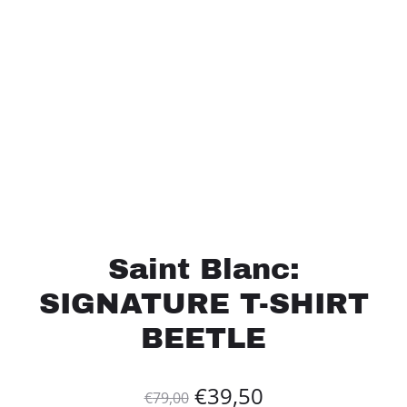
Saint Blanc:
SIGNATURE T-SHIRT
BEETLE
Oorspronkelijke
Huidige
€
39,50
€
79,00