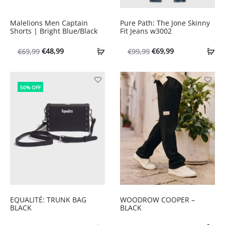
Malelions Men Captain
Pure Path: The Jone Skinny
Shorts | Bright Blue/Black
Fit Jeans w3002
Oorspronkelijke
Huidige
Oorspronkelijke
Huidige
€
48,99
€
69,99
€
69,99
€
99,99
prijs
prijs
prijs
prijs
was:
is:
was:
is:
50% OFF
€69,99.
€48,99.
€99,99.
€69,99.
EQUALITÉ: TRUNK BAG
WOODROW COOPER –
BLACK
BLACK