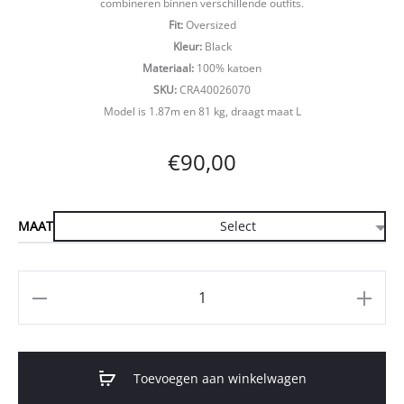
combineren binnen verschillende outfits.
Fit:
Oversized
Kleur:
Black
Materiaal:
100% katoen
SKU:
CRA40026070
Model is 1.87m en 81 kg, draagt maat L
€
90,00
MAAT
Aantal
Toevoegen aan winkelwagen