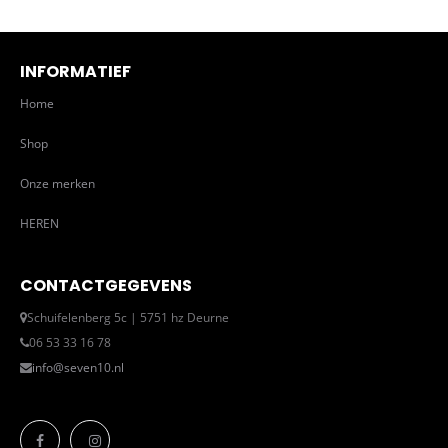
INFORMATIEF
Home
Shop
Onze merken
HEREN
CONTACTGEGEVENS
Schuifelenberg 5c | 5751 hz Deurne
06 53 33 16 78
info@seven10.nl