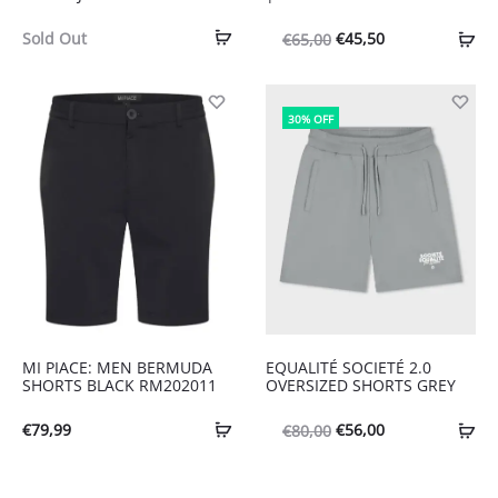
Oorspronkelijke
Huidige
Sold Out
€
45,50
€
65,00
prijs
prijs
was:
is:
30% OFF
€65,00.
€45,50.
MI PIACE: MEN BERMUDA
EQUALITÉ SOCIETÉ 2.0
SHORTS BLACK RM202011
OVERSIZED SHORTS GREY
Oorspronkelijke
Huidige
€
79,99
€
56,00
€
80,00
prijs
prijs
was:
is: