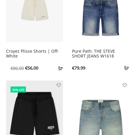
Croyez Plisse Shorts | Off-
Pure Path: THE STEVE
White
SHORT JEANS W1618
Oorspronkelijke
Huidige
€
56,00
€
79,99
€
80,00
prijs
prijs
was:
is:
30% OFF
€80,00.
€56,00.