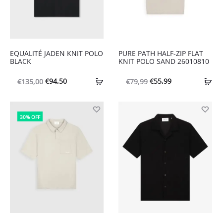
EQUALITÉ JADEN KNIT POLO
PURE PATH HALF-ZIP FLAT
BLACK
KNIT POLO SAND 26010810
Oorspronkelijke
Huidige
Oorspronkelijke
Huidige
€
94,50
€
55,99
€
135,00
€
79,99
prijs
prijs
prijs
prijs
was:
is:
was:
is:
30% OFF
€135,00.
€94,50.
€79,99.
€55,99.