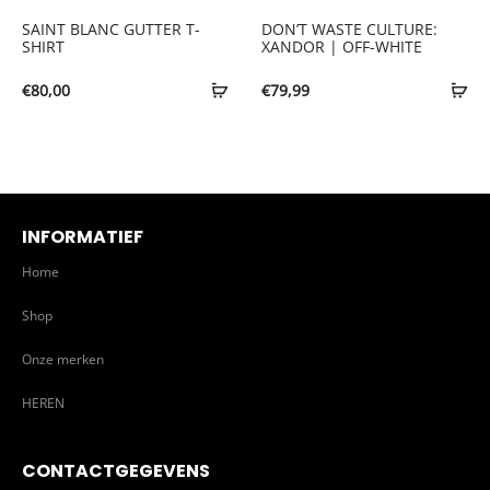
SAINT BLANC GUTTER T-
DON’T WASTE CULTURE:
SHIRT
XANDOR | OFF-WHITE
€
80,00
€
79,99
INFORMATIEF
Home
Shop
Onze merken
HEREN
CONTACTGEGEVENS