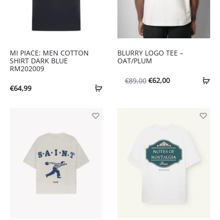
MI PIACE: MEN COTTON
BLURRY LOGO TEE –
SHIRT DARK BLUE
OAT/PLUM
RM202009
Oorspronkelijke
Huidige
€
62,00
€
89,00
€
64,99
prijs
prijs
was:
is:
€89,00.
€62,00.